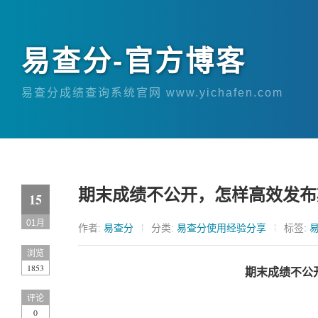
易查分-官方博客
易查分成绩查询系统官网 www.yichafen.com
期末成绩不公开，怎样高效发布
15
01月
作者:
易查分
分类:
易查分使用经验分享
标签:
浏览
1853
期末成绩不公
评论
0