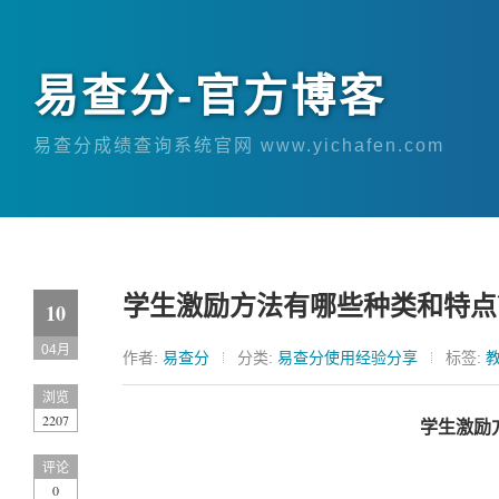
易查分-官方博客
易查分成绩查询系统官网 www.yichafen.com
学生激励方法有哪些种类和特点
10
04月
作者:
易查分
分类:
易查分使用经验分享
标签:
浏览
2207
学生激励
评论
0