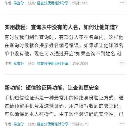
主锁定自己的查询来实现。发布者可以通过开启“锁定查
作者:
易查分
分类:
易查分使用经验分享
浏览:1965
询功能”，给查询结果加上锁定查询按钮，用户在完成查
询后就...
实用教程：查询表中没有的人名，如何让他知道？
有时候我们制作查询时，有部分人不在名单内，这样他
在查询时候就会提示姓名编号错误，如果想让他知道名
单中没有他，现在可以通过开启“如果查询不到姓名,就
提示名单中没有您的名字”功能,来提醒他。例如：我们
作者:
易查分
分类:
易查分使用经验分享
浏览:2096
要制作一个录取查询，数据表中只有被录取了的同学名
单，没有被录...
新功能：短信验证码功能，让查询更安全
手机短信验证码是一种最常用的网络身份验证方式，通
过给预留手机号发送验证码，用户填写收到的验证码，
可以确保是本人在操作。由于短信验证码的安全性，已
广泛应用在各种网络服务中。在新建查询时，想要进一
作者:
易查分
分类:
易查分使用经验分享
浏览:2175
步提升查询的安全性，易查分新上线的短信验证码功