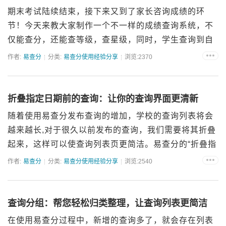
期末考试陆续结束，接下来又到了家长咨询成绩的环
节！今天来教大家制作一个不一样的成绩查询系统，不
仅能查分，还能查等级，查星级，同时，学生查询到自
己的成绩后，还能填写老师的反馈表，给老师留言等，
作者:
易查分
分类:
易查分使用经验分享
浏览:2370
查询带反馈，彻底节省沟通时间，让老师掌握学生动
态，有针对性的进行下...
折叠指定日期前的查询：让你的查询界面更清新
随着使用易查分发布查询的增加，学校的查询列表将会
越来越长,对于很久以前发布的查询，我们需要将其折叠
起来，这样可以使查询列表页更简洁。易查分的“折叠指
定日期前的查询”功能,就能解决这一难题,通过对该功能
作者:
易查分
分类:
易查分使用经验分享
浏览:2540
的设置,既可以使查询列表更简洁，更容易找到最新查
询，又可...
查询分组：帮您轻松归类整理，让查询列表更简洁
在使用易查分过程中，新增的查询多了，就会存在列表