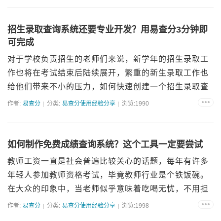
能，就可以极大提升...
招生录取查询系统还要专业开发？用易查分3分钟即
可完成
对于学校负责招生的老师们来说，新学年的招生录取工
作也将在考试结束后陆续展开，繁重的新生录取工作也
给他们带来不小的压力，如何快速创建一个招生录取查
询系统？就成了老师们需要提前解决的问题！今天就给
作者:
易查分
分类:
易查分使用经验分享
浏览:1990
老师们分享利用易查分快速制作招生录取查询系统的方
法。首先，需要提...
如何制作免费成绩查询系统？这个工具一定要尝试
教师工资一直是社会普遍比较关心的话题，每年有许多
年轻人参加教师资格考试，毕竟教师行业是个铁饭碗。
在大众的印象中，当老师似乎意味着吃喝无忧，不用担
心会像在企业的员工随时可能会面临被优化、被裁员的
作者:
易查分
分类:
易查分使用经验分享
浏览:1998
困境。但是现下教师的工资却似乎有一些不尽如人意。