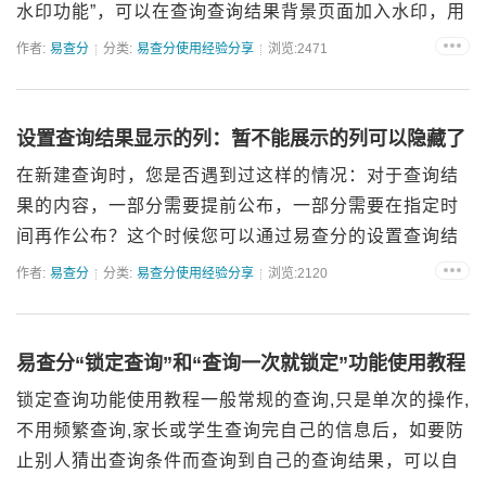
水印功能”，可以在查询查询结果背景页面加入水印，用
于禁止截屏的查询，如果被截屏，可以根据水印人名追
作者:
易查分
分类:
易查分使用经验分享
浏览:2471
溯截屏转发人员，防止因为截图导致信息外泄，极大提
升了查询内容...
设置查询结果显示的列：暂不能展示的列可以隐藏了
在新建查询时，您是否遇到过这样的情况：对于查询结
果的内容，一部分需要提前公布，一部分需要在指定时
间再作公布？这个时候您可以通过易查分的设置查询结
果显示的列，来控制查询结果页面向用户展示的列；如
作者:
易查分
分类:
易查分使用经验分享
浏览:2120
何设置？第一步，在易查分中按照正常的新建查询步骤
新建查询；温馨提...
易查分“锁定查询”和“查询一次就锁定”功能使用教程
锁定查询功能使用教程一般常规的查询,只是单次的操作,
不用频繁查询,家长或学生查询完自己的信息后，如要防
止别人猜出查询条件而查询到自己的查询结果，可以自