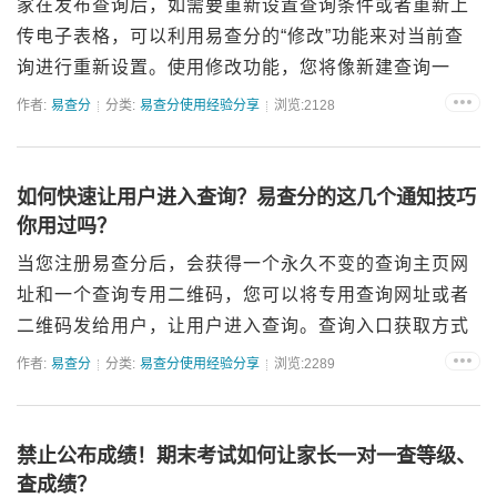
家在发布查询后，如需要重新设置查询条件或者重新上
传电子表格，可以利用易查分的“修改”功能来对当前查
询进行重新设置。使用修改功能，您将像新建查询一
样，进入修改向导，可以修改查询名称、查询条件、重
作者:
易查分
分类:
易查分使用经验分享
浏览:2128
新上传表格；本功能适用于查询内容需要作较大改动的
情况。使用方法进...
如何快速让用户进入查询？易查分的这几个通知技巧
你用过吗？
当您注册易查分后，会获得一个永久不变的查询主页网
址和一个查询专用二维码，您可以将专用查询网址或者
二维码发给用户，让用户进入查询。查询入口获取方式
手机版微信关注易查分官微公众号，点击底部菜单-登
作者:
易查分
分类:
易查分使用经验分享
浏览:2289
录，登录易查分微信版，往下滑动屏幕，就可以看到专
用查询网址和二维...
禁止公布成绩！期末考试如何让家长一对一查等级、
查成绩？