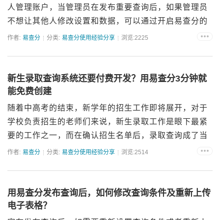
人管理账户，当管理员在发布重要查询后，如果管理员
不想让其他人修改设置和数据，可以通过开启易查分的
【禁止账号密码登录】及【禁用查询管理】这两个功能
作者:
易查分
分类:
易查分使用经验分享
浏览:2225
来实现。下面一起来看看如何使用这两个功能~如何开启
禁止账号密码登...
新生录取查询系统还要付费开发？用易查分3分钟就
能免费创建
随着中高考的结束，新学年的招生工作即将展开，对于
学校负责招生的老师们来说，新生录取工作是眼下最紧
要的工作之一，而在确认招生名单后，录取查询成了当
前亟待解决的问题，如何快速创建一个招生录取查询系
作者:
易查分
分类:
易查分使用经验分享
浏览:2514
统？老师们可以利用易查分快速创建，下面一起来看看
制作方法！首先，...
用易查分发布查询后，如何修改查询条件及重新上传
电子表格？