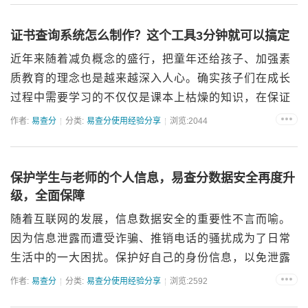
针对教师工资较低...
证书查询系统怎么制作？这个工具3分钟就可以搞定
近年来随着减负概念的盛行，把童年还给孩子、加强素
质教育的理念也是越来越深入人心。确实孩子们在成长
过程中需要学习的不仅仅是课本上枯燥的知识，在保证
基础教育的同时，如何让孩子们的童年更丰富、更有
作者:
易查分
分类:
易查分使用经验分享
浏览:2044
趣，成了整个社会最为关注的事情。在这样的大趋势
下，除了学校正在加强...
保护学生与老师的个人信息，易查分数据安全再度升
级，全面保障
随着互联网的发展，信息数据安全的重要性不言而喻。
因为信息泄露而遭受诈骗、推销电话的骚扰成为了日常
生活中的一大困扰。保护好自己的身份信息，以免泄露
别不法商家用以牟利成为了大家工作和生活中的重中之
作者:
易查分
分类:
易查分使用经验分享
浏览:2592
重。现在随着互联网的飞速发展，各大平台软件对用户