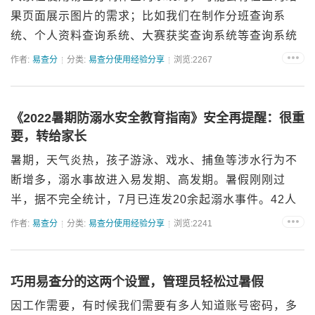
果页面展示图片的需求；比如我们在制作分班查询系
统、个人资料查询系统、大赛获奖查询系统等查询系统
时，需要在查询结果中展示班级群二维码、一寸照片、
作者:
易查分
分类:
易查分使用经验分享
浏览:2267
作品图片（如下图演示）。通过易查分图片查询功能，
即可上传图片，实现...
《2022暑期防溺水安全教育指南》安全再提醒：很重
要，转给家长
暑期，天气炎热，孩子游泳、戏水、捕鱼等涉水行为不
断增多，溺水事故进入易发期、高发期。暑假刚刚过
半，据不完全统计，7月已连发20余起溺水事件。42人
遇难、失联，其中大部分都是未成年人。所以，值此暑
作者:
易查分
分类:
易查分使用经验分享
浏览:2241
假期间，学校也再次要求老师们要将暑假期间防溺水的
安全教育和家长...
巧用易查分的这两个设置，管理员轻松过暑假
因工作需要，有时候我们需要有多人知道账号密码，多