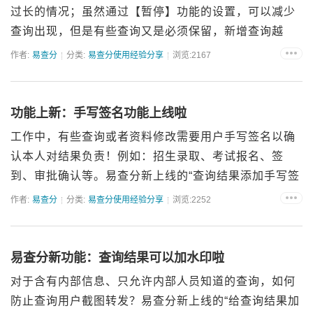
过长的情况；虽然通过【暂停】功能的设置，可以减少
查询出现，但是有些查询又是必须保留，新增查询越
多，列表就越来越长，对于这个问题一直没有很好的解
作者:
易查分
分类:
易查分使用经验分享
浏览:2167
决方法！别担心，易查分的【查询分组】功能，就可以
完美解决这个问题！...
功能上新：手写签名功能上线啦
工作中，有些查询或者资料修改需要用户手写签名以确
认本人对结果负责！例如：招生录取、考试报名、签
到、审批确认等。易查分新上线的“查询结果添加手写签
名”功能，可以让用户在查询结果页面手写签名，以此来
作者:
易查分
分类:
易查分使用经验分享
浏览:2252
确认查询信息的准确性，并对签名内容负责，可以作为
后续跟踪的凭证...
易查分新功能：查询结果可以加水印啦
对于含有内部信息、只允许内部人员知道的查询，如何
防止查询用户截图转发？易查分新上线的“给查询结果加