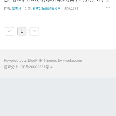
的成长保驾护航。强烈的责任心班主任肩负着学生的学
作者:
易查分
分类:
易查分使用经验分享
浏览:1279
习、生活、品德培养等诸多责任，必须时刻将学生放在
心上，对班级的大...
‹‹
1
››
Powered by
Z-BlogPHP
Themes by
yiwuku.com
易查分
沪ICP备20002881号-4